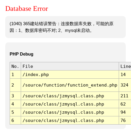
Database Error
(1040) 365建站错误警告：连接数据库失败，可能的原
因：1、数据库密码不对; 2、mysql未启动。
PHP Debug
No.
File
Line
1
/index.php
14
2
/source/function/function_extend.php
324
3
/source/class/jzmysql.class.php
211
4
/source/class/jzmysql.class.php
62
5
/source/class/jzmysql.class.php
94
6
/source/class/jzmysql.class.php
76