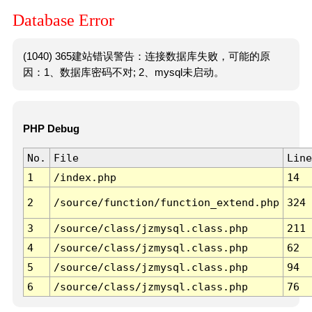
Database Error
(1040) 365建站错误警告：连接数据库失败，可能的原
因：1、数据库密码不对; 2、mysql未启动。
PHP Debug
No.
File
Line
1
/index.php
14
2
/source/function/function_extend.php
324
3
/source/class/jzmysql.class.php
211
4
/source/class/jzmysql.class.php
62
5
/source/class/jzmysql.class.php
94
6
/source/class/jzmysql.class.php
76