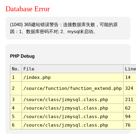
Database Error
(1040) 365建站错误警告：连接数据库失败，可能的原
因：1、数据库密码不对; 2、mysql未启动。
PHP Debug
No.
File
Line
1
/index.php
14
2
/source/function/function_extend.php
324
3
/source/class/jzmysql.class.php
211
4
/source/class/jzmysql.class.php
62
5
/source/class/jzmysql.class.php
94
6
/source/class/jzmysql.class.php
76