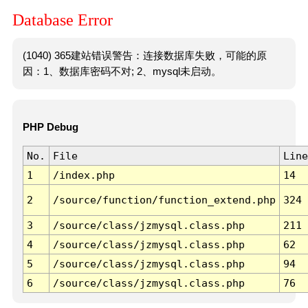
Database Error
(1040) 365建站错误警告：连接数据库失败，可能的原
因：1、数据库密码不对; 2、mysql未启动。
PHP Debug
No.
File
Line
1
/index.php
14
2
/source/function/function_extend.php
324
3
/source/class/jzmysql.class.php
211
4
/source/class/jzmysql.class.php
62
5
/source/class/jzmysql.class.php
94
6
/source/class/jzmysql.class.php
76