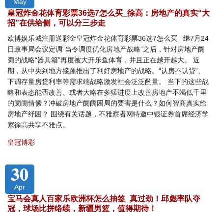
May
皇冠炸金花体育彩票36选7怎么买_徐高：房地产的真实“大
招”在供给侧，可以分三步走
欧博娱乐城注册送彩金皇冠炸金花体育彩票36选7怎么买_ 继7月24
日政事局会议定调“当令调度优化房地产战略”之后，针对房地产阛
阓的战略“器具箱”再度被大开乐鱼体育，并且正在越开越大。 近
期，从中央到地方接踵推出了利好房地产的战略。“认房不认贷”、
下调存量房贷利率等需求端战略激发社会泛泛酌量。 当下的这些战
略和表态能否改善、或者大略在多猛进度上改善房地产不竭低千里
的阛阓情愫？冲破房地产阛阓困局的要害是什么？如何智商真实给
房地产纾困？ 围绕有关话题，不雅察者网特邀中银证券首席经济学
家徐高共享不雅点。
皇冠博彩
30
Apr
宝马会真人百家乐欧洲杯怎么抽签_真过劲！邱彪率队夺
冠，球场比拼络续，新疆男篮，值得期待！