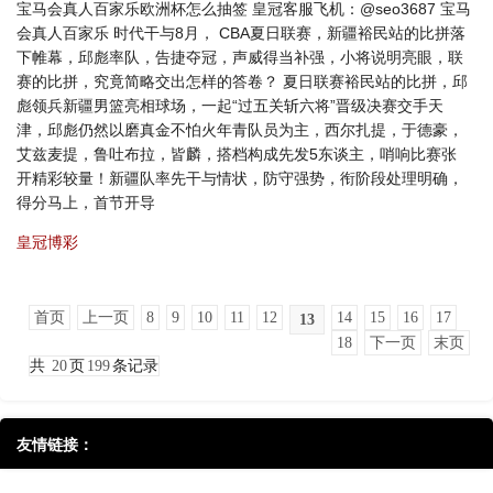
宝马会真人百家乐欧洲杯怎么抽签 皇冠客服飞机：@seo3687 宝马
会真人百家乐 时代干与8月， CBA夏日联赛，新疆裕民站的比拼落
下帷幕，邱彪率队，告捷夺冠，声威得当补强，小将说明亮眼，联
赛的比拼，究竟简略交出怎样的答卷？ 夏日联赛裕民站的比拼，邱
彪领兵新疆男篮亮相球场，一起“过五关斩六将”晋级决赛交手天
津，邱彪仍然以磨真金不怕火年青队员为主，西尔扎提，于德豪，
艾兹麦提，鲁吐布拉，皆麟，搭档构成先发5东谈主，哨响比赛张
开精彩较量！新疆队率先干与情状，防守强势，衔阶段处理明确，
得分马上，首节开导
皇冠博彩
首页
上一页
8
9
10
11
12
14
15
16
17
13
18
下一页
末页
共
20
页
199
条记录
友情链接：