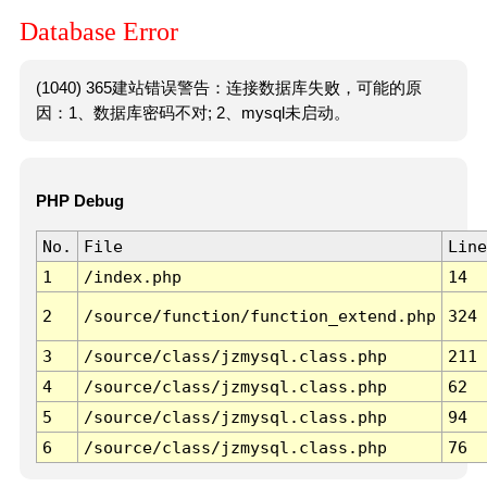
Database Error
(1040) 365建站错误警告：连接数据库失败，可能的原
因：1、数据库密码不对; 2、mysql未启动。
PHP Debug
No.
File
Line
1
/index.php
14
2
/source/function/function_extend.php
324
3
/source/class/jzmysql.class.php
211
4
/source/class/jzmysql.class.php
62
5
/source/class/jzmysql.class.php
94
6
/source/class/jzmysql.class.php
76