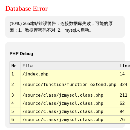
Database Error
(1040) 365建站错误警告：连接数据库失败，可能的原
因：1、数据库密码不对; 2、mysql未启动。
PHP Debug
No.
File
Line
1
/index.php
14
2
/source/function/function_extend.php
324
3
/source/class/jzmysql.class.php
211
4
/source/class/jzmysql.class.php
62
5
/source/class/jzmysql.class.php
94
6
/source/class/jzmysql.class.php
76