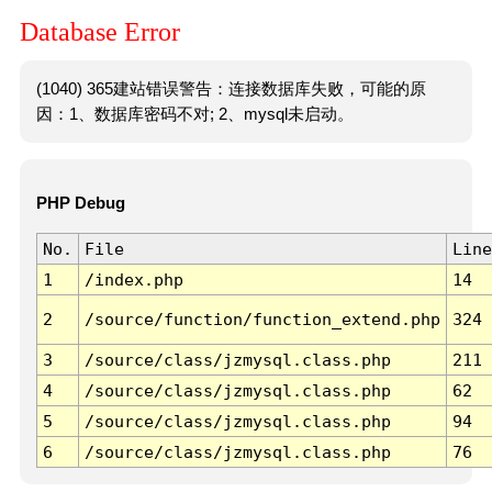
Database Error
(1040) 365建站错误警告：连接数据库失败，可能的原
因：1、数据库密码不对; 2、mysql未启动。
PHP Debug
No.
File
Line
1
/index.php
14
2
/source/function/function_extend.php
324
3
/source/class/jzmysql.class.php
211
4
/source/class/jzmysql.class.php
62
5
/source/class/jzmysql.class.php
94
6
/source/class/jzmysql.class.php
76