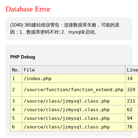
Database Error
(1040) 365建站错误警告：连接数据库失败，可能的原
因：1、数据库密码不对; 2、mysql未启动。
PHP Debug
No.
File
Line
1
/index.php
14
2
/source/function/function_extend.php
324
3
/source/class/jzmysql.class.php
211
4
/source/class/jzmysql.class.php
62
5
/source/class/jzmysql.class.php
94
6
/source/class/jzmysql.class.php
76