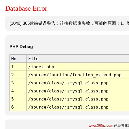
Database Error
(1040) 365建站错误警告：连接数据库失败，可能的原因：1、数
PHP Debug
No.
File
1
/index.php
2
/source/function/function_extend.php
3
/source/class/jzmysql.class.php
4
/source/class/jzmysql.class.php
5
/source/class/jzmysql.class.php
6
/source/class/jzmysql.class.php
www.365jz.com
已经将此