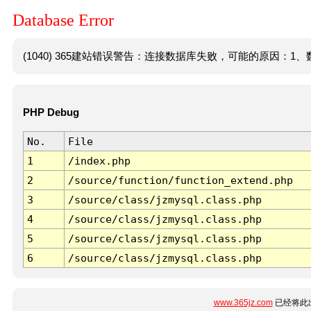
Database Error
(1040) 365建站错误警告：连接数据库失败，可能的原因：1、数
PHP Debug
No.
File
1
/index.php
2
/source/function/function_extend.php
3
/source/class/jzmysql.class.php
4
/source/class/jzmysql.class.php
5
/source/class/jzmysql.class.php
6
/source/class/jzmysql.class.php
www.365jz.com
已经将此