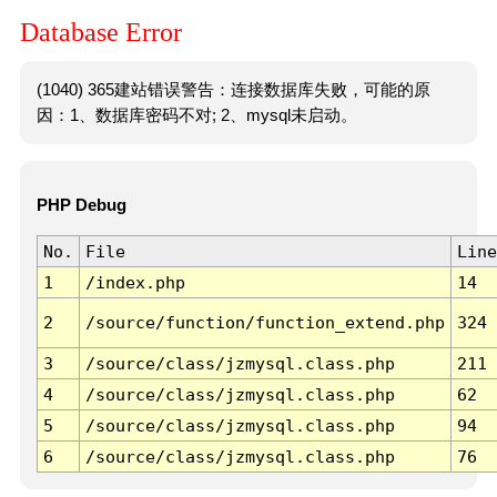
Database Error
(1040) 365建站错误警告：连接数据库失败，可能的原
因：1、数据库密码不对; 2、mysql未启动。
PHP Debug
No.
File
Line
1
/index.php
14
2
/source/function/function_extend.php
324
3
/source/class/jzmysql.class.php
211
4
/source/class/jzmysql.class.php
62
5
/source/class/jzmysql.class.php
94
6
/source/class/jzmysql.class.php
76