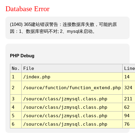
Database Error
(1040) 365建站错误警告：连接数据库失败，可能的原
因：1、数据库密码不对; 2、mysql未启动。
PHP Debug
No.
File
Line
1
/index.php
14
2
/source/function/function_extend.php
324
3
/source/class/jzmysql.class.php
211
4
/source/class/jzmysql.class.php
62
5
/source/class/jzmysql.class.php
94
6
/source/class/jzmysql.class.php
76