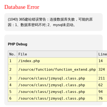
Database Error
(1040) 365建站错误警告：连接数据库失败，可能的原
因：1、数据库密码不对; 2、mysql未启动。
PHP Debug
No.
File
Line
1
/index.php
14
2
/source/function/function_extend.php
324
3
/source/class/jzmysql.class.php
211
4
/source/class/jzmysql.class.php
62
5
/source/class/jzmysql.class.php
94
6
/source/class/jzmysql.class.php
76