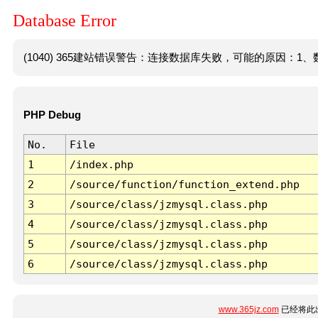
Database Error
(1040) 365建站错误警告：连接数据库失败，可能的原因：1、数
PHP Debug
No.
File
1
/index.php
2
/source/function/function_extend.php
3
/source/class/jzmysql.class.php
4
/source/class/jzmysql.class.php
5
/source/class/jzmysql.class.php
6
/source/class/jzmysql.class.php
www.365jz.com
已经将此