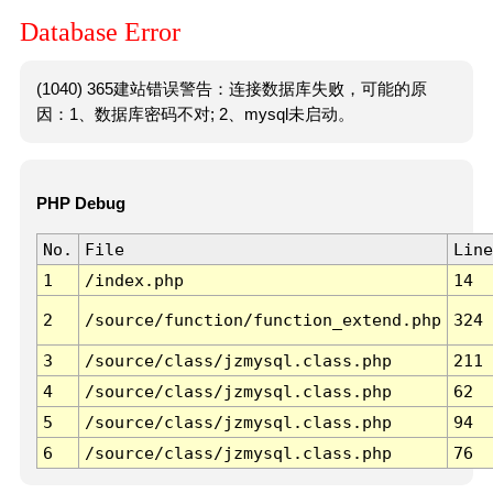
Database Error
(1040) 365建站错误警告：连接数据库失败，可能的原
因：1、数据库密码不对; 2、mysql未启动。
PHP Debug
No.
File
Line
1
/index.php
14
2
/source/function/function_extend.php
324
3
/source/class/jzmysql.class.php
211
4
/source/class/jzmysql.class.php
62
5
/source/class/jzmysql.class.php
94
6
/source/class/jzmysql.class.php
76