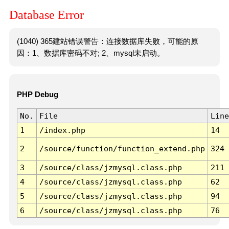
Database Error
(1040) 365建站错误警告：连接数据库失败，可能的原
因：1、数据库密码不对; 2、mysql未启动。
PHP Debug
No.
File
Line
1
/index.php
14
2
/source/function/function_extend.php
324
3
/source/class/jzmysql.class.php
211
4
/source/class/jzmysql.class.php
62
5
/source/class/jzmysql.class.php
94
6
/source/class/jzmysql.class.php
76