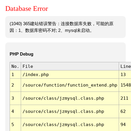
Database Error
(1040) 365建站错误警告：连接数据库失败，可能的原
因：1、数据库密码不对; 2、mysql未启动。
PHP Debug
No.
File
Line
1
/index.php
13
2
/source/function/function_extend.php
1548
3
/source/class/jzmysql.class.php
211
4
/source/class/jzmysql.class.php
62
5
/source/class/jzmysql.class.php
94