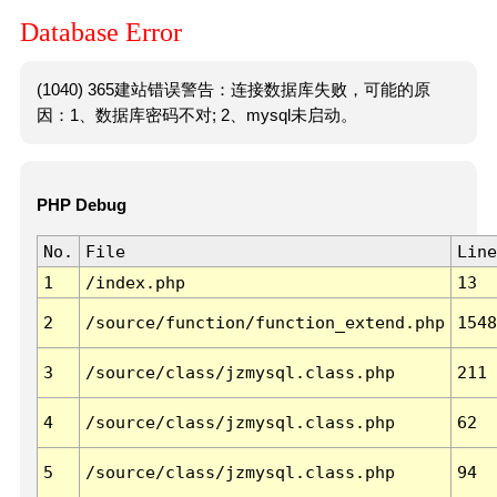
Database Error
(1040) 365建站错误警告：连接数据库失败，可能的原
因：1、数据库密码不对; 2、mysql未启动。
PHP Debug
No.
File
Line
1
/index.php
13
2
/source/function/function_extend.php
1548
3
/source/class/jzmysql.class.php
211
4
/source/class/jzmysql.class.php
62
5
/source/class/jzmysql.class.php
94